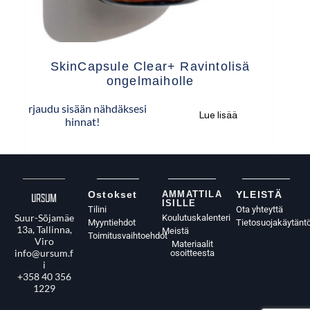
SkinCapsule Clear+ Ravintolisä
ongelmaiholle
Kirjaudu sisään nähdäksesi
Lue lisää
hinnat!
Ostokset
AMMATTILA
YLEISTÄ
ISILLE
Tilini
Ota yhteyttä
Suur-Sõjamäe
Koulutuskalenteri
Myyntiehdot
Tietosuojakäytänt
13a, Tallinna,
Meistä
Toimitusvaihtoehdot
Viro
Materiaalit
info@ursum.f
osoitteesta
i
+358 40 356
1229