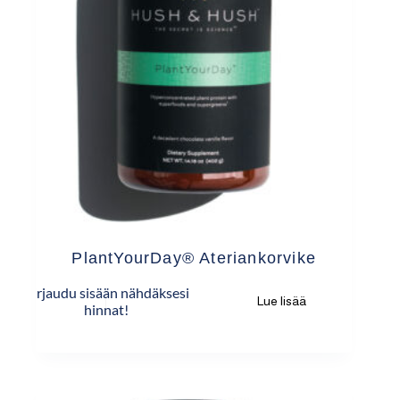
PlantYourDay® Ateriankorvike
Kirjaudu sisään nähdäksesi
Lue lisää
hinnat!