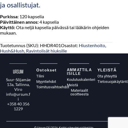
ja osallistujat.
Purkissa:
120 kapselia
Päivittäinen annos:
4 kapselia
Käyttö:
Ota neljä kapselia päivässä tai lääkärin ohjeiden
mukaan.
Tuotetunnus (SKU):
HHDR401
Osastot:
Hiustenhoito
,
Hush&Hush
,
Ravintolisät hiuksille
Ostokset
AMMATTILA
YLEISTÄ
ISILLE
Tilini
Ota yhteyttä
Suur-Sõjamäe
Koulutuskalenteri
Myyntiehdot
Tietosuojakäytänt
13a, Tallinna,
Meistä
Toimitusvaihtoehdot
Viro
Materiaalit
info@ursum.f
osoitteesta
i
+358 40 356
1229
© Ursum OÜ 2026. Kaikki oikeudet pidätetään.