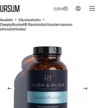
0,00
€
Avaleht
Hiustenhoito
DeeplyRooted® Ravintolisä hiusten kasvun
stimuloimiseksi