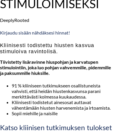
STIMULOIMISEKSI
DeeplyRooted
Kirjaudu sisään nähdäksesi hinnat!
Kliinisesti todistettu hiusten kasvua
stimuloiva ravintolisä.
Tiivistetty lisäravinne hiuspohjan ja karvatupen
stimulointiin, joka luo pohjan vahvemmille, pidemmille
ja paksummille hiuksille.
91 % kliiniseen tutkimukseen osallistuneista
vahvisti, että heidän hiustenkasvunsa parani
merkittävästi kolmessa kuukaudessa.
Kliinisesti todistetut ainesosat auttavat
vähentämään hiusten harvenemista ja irtoamista.
Sopii miehille ja naisille
Katso kliinisen tutkimuksen tulokset