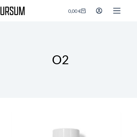
0,00
€
O2