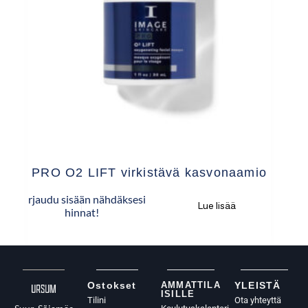
PRO O2 LIFT virkistävä kasvonaamio
Kirjaudu sisään nähdäksesi
Lue lisää
hinnat!
Ostokset
AMMATTILA
YLEISTÄ
ISILLE
Tilini
Ota yhteyttä