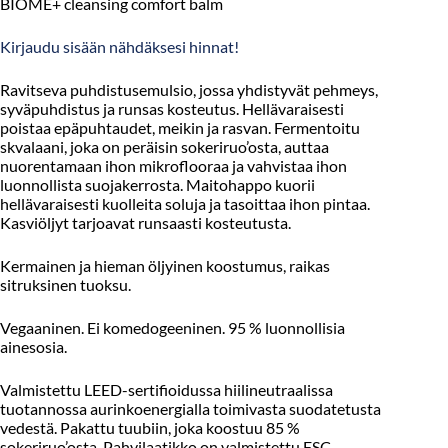
BIOME+ cleansing comfort balm
Kirjaudu sisään nähdäksesi hinnat!
Ravitseva puhdistusemulsio, jossa yhdistyvät pehmeys,
syväpuhdistus ja runsas kosteutus. Hellävaraisesti
poistaa epäpuhtaudet, meikin ja rasvan. Fermentoitu
skvalaani, joka on peräisin sokeriruo’osta, auttaa
nuorentamaan ihon mikroflooraa ja vahvistaa ihon
luonnollista suojakerrosta. Maitohappo kuorii
hellävaraisesti kuolleita soluja ja tasoittaa ihon pintaa.
Kasviöljyt tarjoavat runsaasti kosteutusta.
Kermainen ja hieman öljyinen koostumus, raikas
sitruksinen tuoksu.
Vegaaninen. Ei komedogeeninen. 95 % luonnollisia
ainesosia.
Valmistettu LEED-sertifioidussa hiilineutraalissa
tuotannossa aurinkoenergialla toimivasta suodatetusta
vedestä. Pakattu tuubiin, joka koostuu 85 %
sokeriruo’osta. Pahvilaatikko on valmistettu FSC-