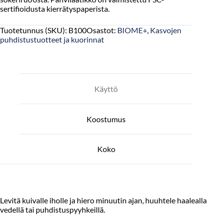
sertifioidusta kierrätyspaperista.
Tuotetunnus (SKU):
B100
Osastot:
BIOME+
,
Kasvojen
puhdistustuotteet ja kuorinnat
Käyttö
Koostumus
Koko
Levitä kuivalle iholle ja hiero minuutin ajan, huuhtele haalealla
vedellä tai puhdistuspyyhkeillä.