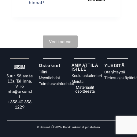
hinnat!
Veel tooteid
Ostokset
AMMATTILA
YLEISTÄ
ISILLE
Tilini
Ota yhteyttä
Suur-Sõjamäe
Koulutuskalenteri
Myyntiehdot
Tietosuojakäytänt
13a, Tallinna,
Meistä
Toimitusvaihtoehdot
Viro
Materiaalit
info@ursum.f
osoitteesta
i
+358 40 356
1229
© Ursum OÜ 2026. Kaikki oikeudet pidätetään.